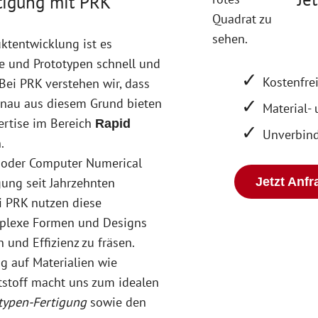
tigung mit PRK
ktentwicklung ist es
e und Prototypen schnell und
Kostenfre
. Bei PRK verstehen wir, dass
genau aus diesem Grund bieten
Material-
ertise im Bereich
Rapid
Unverbind
.
 oder Computer Numerical
igung seit Jahrzehnten
Jetzt Anf
ei PRK nutzen diese
plexe Formen und Designs
 und Effizienz zu fräsen.
g auf Materialien wie
stoff macht uns zum idealen
otypen-Fertigung
sowie den