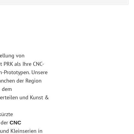
tellung von
 PRK als Ihre CNC-
um-Prototypen. Unsere
anchen der Region
d dem
erteilen und Kunst &
kürzte
 der
CNC
 und Kleinserien in