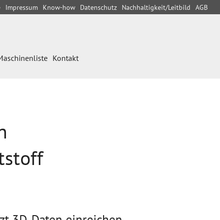
e
Impressum
Know-how
Datenschutz
Nachhaltigkeit/Leitbild
AGB
Maschinenliste
Kontakt
n
stoff
tzt 3D-Daten einreichen