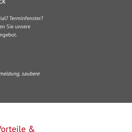
ck
ial? Terminfenster?
en Sie unsere
Angebot.
meldung, saubere
Vorteile &