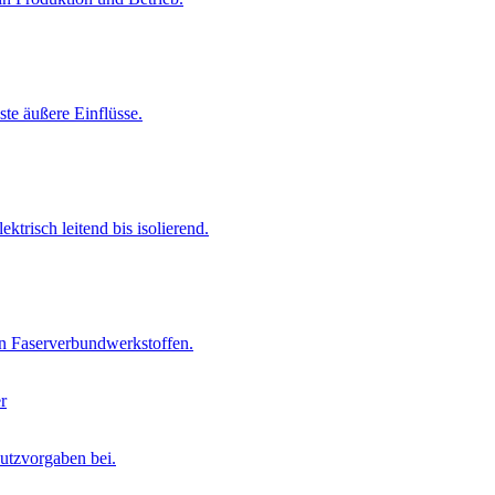
te äußere Einflüsse.
trisch leitend bis isolierend.
n Faserverbundwerkstoffen.
utzvorgaben bei.