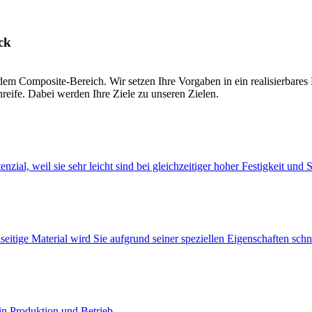
ck
dem Composite-Bereich. Wir setzen Ihre Vorgaben in ein realisierbare
enreife. Dabei werden Ihre Ziele zu unseren Zielen.
al, weil sie sehr leicht sind bei gleichzeitiger hoher Festigkeit und St
lseitige Material wird Sie aufgrund seiner speziellen Eigenschaften sch
n Produktion und Betrieb.