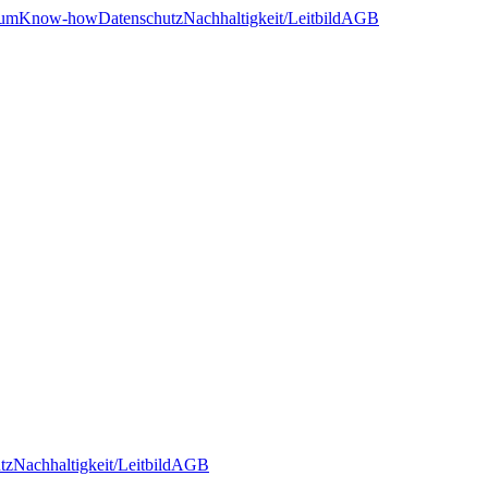
sum
Know-how
Datenschutz
Nachhaltigkeit/Leitbild
AGB
tz
Nachhaltigkeit/Leitbild
AGB