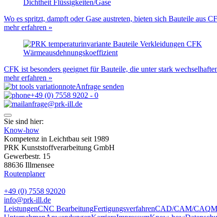
Dichtheit Flüssigkeiten/Gase
Wo es spritzt, dampft oder Gase austreten, bieten sich Bauteile aus
mehr erfahren »
Wärmeausdehnungskoeffizient
CFK ist besonders geeignet für Bauteile, die unter stark wechselhaft
mehr erfahren »
Anfrage senden
+49 (0) 7558 9202 - 0
anfrage@prk-ill.de
Sie sind hier:
Know-how
Kompetenz in Leichtbau seit 1989
PRK Kunststoffverarbeitung GmbH
Gewerbestr. 15
88636 Illmensee
Routenplaner
+49 (0) 7558 92020
info@prk-ill.de
Leistungen
CNC Bearbeitung
Fertigungsverfahren
CAD/CAM/CAQ
M