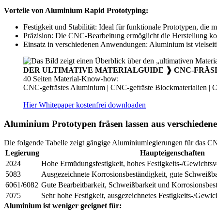
Vorteile von Aluminium Rapid Prototyping:
Festigkeit und Stabilität: Ideal für funktionale Prototypen, di
Präzision: Die CNC-Bearbeitung ermöglicht die Herstellung ko
Einsatz in verschiedenen Anwendungen: Aluminium ist vielseiti
DER ULTIMATIVE MATERIALGUIDE ❱ CNC-FRÄS
40 Seiten Material-Know-how:
CNC-gefrästes Aluminium | CNC-gefräste Blockmaterialien | 
Hier Whitepaper kostenfrei downloaden
Aluminium Prototypen fräsen lassen aus verschieden
Die folgende Tabelle zeigt gängige Aluminiumlegierungen für das 
Legierung
Haupteigenschaften
2024
Hohe Ermüdungsfestigkeit, hohes Festigkeits-/Gewichtsve
5083
Ausgezeichnete Korrosionsbeständigkeit, gute Schweißba
6061/6082
Gute Bearbeitbarkeit, Schweißbarkeit und Korrosionsbestä
7075
Sehr hohe Festigkeit, ausgezeichnetes Festigkeits-/Gewich
Aluminium ist weniger geeignet für: