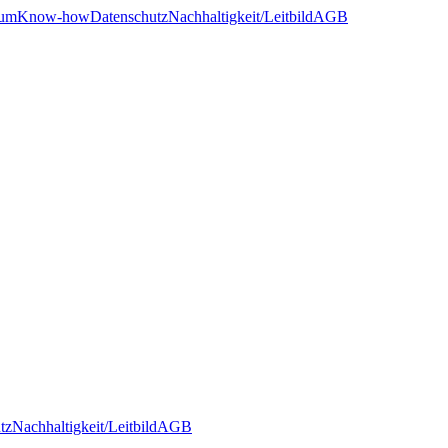
sum
Know-how
Datenschutz
Nachhaltigkeit/Leitbild
AGB
tz
Nachhaltigkeit/Leitbild
AGB