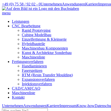
+49 (0) 75 58 / 92 02 - 0
Unternehmen
Anwendungen
Karriere
Impres
menu
Leistungen
CNC Bearbeitung
Rapid Prototyping
Cubing Modellbau
Einzelfertigung & Kleinserie
Hybridbauteile
Maschinenbau Komponenten
Kunst & Architektur Sonderbau
Maschinenliste
Fertigungsverfahren
Handlaminieren
Faserspritzen
RTM (Resin Transfer Moulding)
Expansionsverfahren
Injektionsverfahren
CAD/CAM/CAQ
Maschinenliste
Kontakt
Unternehmen
Anwendungen
Karriere
Impressum
Know-how
Datenschu