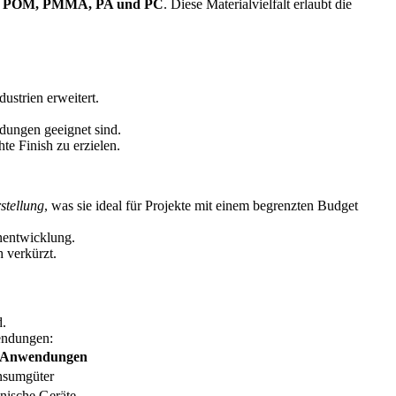
PU, POM, PMMA, PA und PC
. Diese Materialvielfalt erlaubt die
ustrien erweitert.
dungen geeignet sind.
e Finish zu erzielen.
stellung
, was sie ideal für Projekte mit einem begrenzten Budget
gnentwicklung.
 verkürzt.
endungen:
-Anwendungen
nsumgüter
nische Geräte