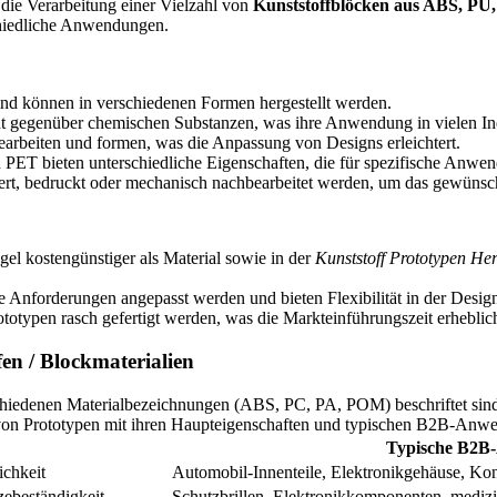
die Verarbeitung einer Vielzahl von
Kunststoffblöcken aus ABS, 
schiedliche Anwendungen.
le und können in verschiedenen Formen hergestellt werden.
nt gegenüber chemischen Substanzen, was ihre Anwendung in vielen Ind
 bearbeiten und formen, was die Anpassung von Designs erleichtert.
PET bieten unterschiedliche Eigenschaften, die für spezifische Anwen
rt, bedruckt oder mechanisch nachbearbeitet werden, um das gewünscht
egel kostengünstiger als Material sowie in der
Kunststoff Prototypen Her
che Anforderungen angepasst werden und bieten Flexibilität in der Desi
typen rasch gefertigt werden, was die Markteinführungszeit erheblich
fen / Blockmaterialien
n von Prototypen mit ihren Haupteigenschaften und typischen B2B-Anw
Typische B2B
ichkeit
Automobil-Innenteile, Elektronikgehäuse, Ko
zebeständigkeit
Schutzbrillen, Elektronikkomponenten, medizi