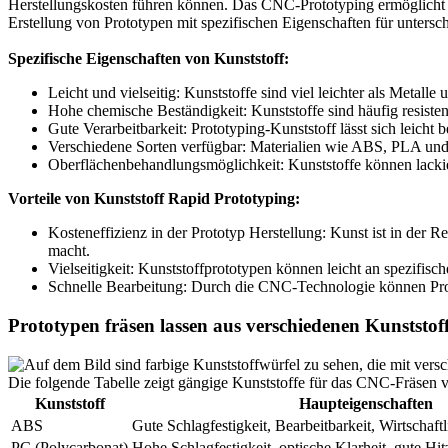
Herstellungskosten führen können. Das CNC-Prototyping ermöglicht 
Erstellung von Prototypen mit spezifischen Eigenschaften für unter
Spezifische Eigenschaften von Kunststoff:
Leicht und vielseitig: Kunststoffe sind viel leichter als Metal
Hohe chemische Beständigkeit: Kunststoffe sind häufig resiste
Gute Verarbeitbarkeit: Prototyping-Kunststoff lässt sich leicht
Verschiedene Sorten verfügbar: Materialien wie ABS, PLA und 
Oberflächenbehandlungsmöglichkeit: Kunststoffe können lackie
Vorteile von Kunststoff Rapid Prototyping:
Kosteneffizienz in der Prototyp Herstellung: Kunst ist in der R
macht.
Vielseitigkeit: Kunststoffprototypen können leicht an spezifis
Schnelle Bearbeitung: Durch die CNC-Technologie können Proto
Prototypen fräsen lassen aus verschiedenen Kunststof
Die folgende Tabelle zeigt gängige Kunststoffe für das CNC-Fräse
Kunststoff
Haupteigenschaften
ABS
Gute Schlagfestigkeit, Bearbeitbarkeit, Wirtschaftl
PC (Polycarbonat)
Hohe Schlagfestigkeit, optische Klarheit, gute Hit