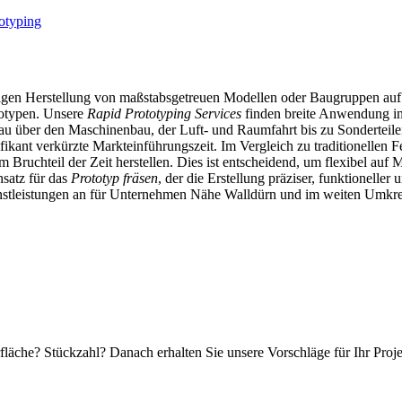
totyping
zügigen Herstellung von maßstabsgetreuen Modellen oder Baugruppen a
totypen. Unsere
Rapid Prototyping Services
finden breite Anwendung in
u über den Maschinenbau, der Luft- und Raumfahrt bis zu Sonderteil
ikant verkürzte Markteinführungszeit. Im Vergleich zu traditionellen
m Bruchteil der Zeit herstellen. Dies ist entscheidend, um flexibel au
nsatz für das
Prototyp fräsen
, der die Erstellung präziser, funktionelle
enstleistungen an für Unternehmen Nähe Walldürn und im weiten Umkreis
fläche? Stückzahl? Danach erhalten Sie unsere Vorschläge für Ihr Proj