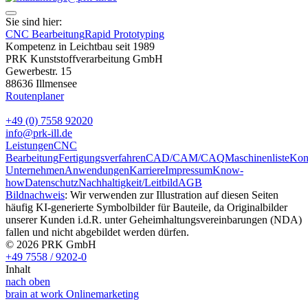
Sie sind hier:
CNC Bearbeitung
Rapid Prototyping
Kompetenz in Leichtbau seit 1989
PRK Kunststoffverarbeitung GmbH
Gewerbestr. 15
88636 Illmensee
Routenplaner
+49 (0) 7558 92020
info@prk-ill.de
Leistungen
CNC
Bearbeitung
Fertigungsverfahren
CAD/CAM/CAQ
Maschinenliste
Kon
Unternehmen
Anwendungen
Karriere
Impressum
Know-
how
Datenschutz
Nachhaltigkeit/Leitbild
AGB
Bildnachweis
: Wir verwenden zur Illustration auf diesen Seiten
häufig KI-generierte Symbolbilder für Bauteile, da Originalbilder
unserer Kunden i.d.R. unter Geheimhaltungsvereinbarungen (NDA)
fallen und nicht abgebildet werden dürfen.
© 2026 PRK GmbH
+49 7558 / 9202-0
Inhalt
nach oben
brain at work Onlinemarketing