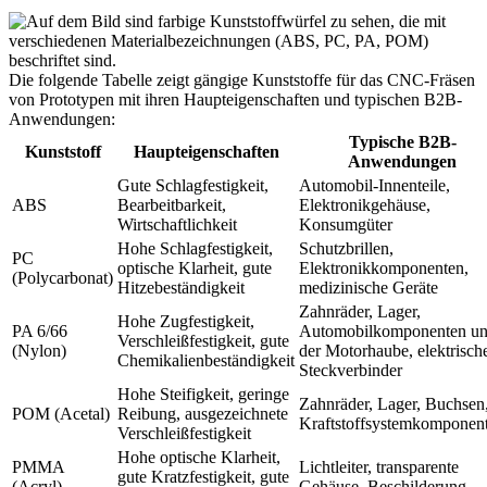
Die folgende Tabelle zeigt gängige Kunststoffe für das CNC-Fräsen
von Prototypen mit ihren Haupteigenschaften und typischen B2B-
Anwendungen:
Typische B2B-
Kunststoff
Haupteigenschaften
Anwendungen
Gute Schlagfestigkeit,
Automobil-Innenteile,
ABS
Bearbeitbarkeit,
Elektronikgehäuse,
Wirtschaftlichkeit
Konsumgüter
Hohe Schlagfestigkeit,
Schutzbrillen,
PC
optische Klarheit, gute
Elektronikkomponenten,
(Polycarbonat)
Hitzebeständigkeit
medizinische Geräte
Zahnräder, Lager,
Hohe Zugfestigkeit,
PA 6/66
Automobilkomponenten un
Verschleißfestigkeit, gute
(Nylon)
der Motorhaube, elektrisch
Chemikalienbeständigkeit
Steckverbinder
Hohe Steifigkeit, geringe
Zahnräder, Lager, Buchsen
POM (Acetal)
Reibung, ausgezeichnete
Kraftstoffsystemkomponen
Verschleißfestigkeit
Hohe optische Klarheit,
PMMA
Lichtleiter, transparente
gute Kratzfestigkeit, gute
(Acryl)
Gehäuse, Beschilderung