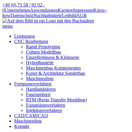
+49 (0) 75 58 / 92 02 -
0
Unternehmen
Anwendungen
Karriere
Impressum
Know-
how
Datenschutz
Nachhaltigkeit/Leitbild
AGB
menu
Leistungen
CNC Bearbeitung
Rapid Prototyping
Cubing Modellbau
Einzelfertigung & Kleinserie
Hybridbauteile
Maschinenbau Komponenten
Kunst & Architektur Sonderbau
Maschinenliste
Fertigungsverfahren
Handlaminieren
Faserspritzen
RTM (Resin Transfer Moulding)
Expansionsverfahren
Injektionsverfahren
CAD/CAM/CAQ
Maschinenliste
Kontakt