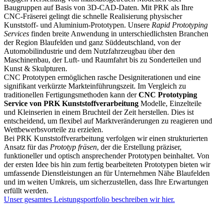
Baugruppen auf Basis von 3D-CAD-Daten. Mit PRK als Ihre
CNC-Fräserei gelingt die schnelle Realisierung physischer
Kunststoff- und Aluminium-Prototypen. Unsere
Rapid Prototyping
Services
finden breite Anwendung in unterschiedlichsten Branchen
der Region Blaufelden und ganz Süddeutschland, von der
Automobilindustrie und dem Nutzfahrzeugbau über den
Maschinenbau, der Luft- und Raumfahrt bis zu Sonderteilen und
Kunst & Skulpturen.
CNC Prototypen ermöglichen rasche Designiterationen und eine
signifikant verkürzte Markteinführungszeit. Im Vergleich zu
traditionellen Fertigungsmethoden kann der
CNC Prototyping
Service von PRK Kunststoffverarbeitung
Modelle, Einzelteile
und Kleinserien in einem Bruchteil der Zeit herstellen. Dies ist
entscheidend, um flexibel auf Marktveränderungen zu reagieren und
Wettbewerbsvorteile zu erzielen.
Bei PRK Kunststoffverarbeitung verfolgen wir einen strukturierten
Ansatz für das
Prototyp fräsen
, der die Erstellung präziser,
funktioneller und optisch ansprechender Prototypen beinhaltet. Von
der ersten Idee bis hin zum fertig bearbeiteten Prototypen bieten wir
umfassende Dienstleistungen an für Unternehmen Nähe Blaufelden
und im weiten Umkreis, um sicherzustellen, dass Ihre Erwartungen
erfüllt werden.
Unser gesamtes Leistungsportfolio beschreiben wir hier.