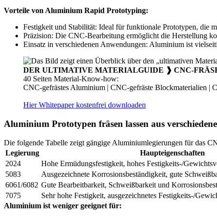
Vorteile von Aluminium Rapid Prototyping:
Festigkeit und Stabilität: Ideal für funktionale Prototypen, di
Präzision: Die CNC-Bearbeitung ermöglicht die Herstellung ko
Einsatz in verschiedenen Anwendungen: Aluminium ist vielseiti
DER ULTIMATIVE MATERIALGUIDE ❱ CNC-FRÄS
40 Seiten Material-Know-how:
CNC-gefrästes Aluminium | CNC-gefräste Blockmaterialien | 
Hier Whitepaper kostenfrei downloaden
Aluminium Prototypen fräsen lassen aus verschieden
Die folgende Tabelle zeigt gängige Aluminiumlegierungen für das 
Legierung
Haupteigenschaften
2024
Hohe Ermüdungsfestigkeit, hohes Festigkeits-/Gewichtsve
5083
Ausgezeichnete Korrosionsbeständigkeit, gute Schweißba
6061/6082
Gute Bearbeitbarkeit, Schweißbarkeit und Korrosionsbestä
7075
Sehr hohe Festigkeit, ausgezeichnetes Festigkeits-/Gewich
Aluminium ist weniger geeignet für: