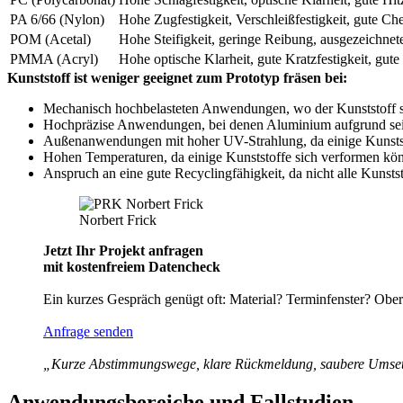
PA 6/66 (Nylon)
Hohe Zugfestigkeit, Verschleißfestigkeit, gute Ch
POM (Acetal)
Hohe Steifigkeit, geringe Reibung, ausgezeichnete
PMMA (Acryl)
Hohe optische Klarheit, gute Kratzfestigkeit, gute
Kunststoff ist weniger geeignet zum Prototyp fräsen bei:
Mechanisch hochbelasteten Anwendungen, wo der Kunststoff s
Hochpräzise Anwendungen, bei denen Aluminium aufgrund seiner 
Außenanwendungen mit hoher UV-Strahlung, da einige Kunststo
Hohen Temperaturen, da einige Kunststoffe sich verformen kö
Anspruch an eine gute Recyclingfähigkeit, da nicht alle Kunsts
Norbert Frick
Jetzt Ihr Projekt anfragen
mit kostenfreiem Datencheck
Ein kurzes Gespräch genügt oft: Material? Terminfenster? Ober
Anfrage senden
„Kurze Abstimmungswege, klare Rückmeldung, saubere Umse
Anwendungsbereiche und Fallstudien