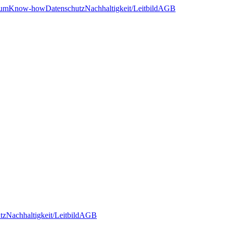
sum
Know-how
Datenschutz
Nachhaltigkeit/Leitbild
AGB
tz
Nachhaltigkeit/Leitbild
AGB