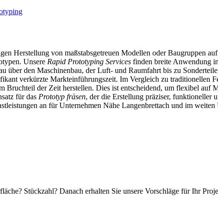
totyping
zügigen Herstellung von maßstabsgetreuen Modellen oder Baugruppen a
totypen. Unsere
Rapid Prototyping Services
finden breite Anwendung in
u über den Maschinenbau, der Luft- und Raumfahrt bis zu Sonderteil
ikant verkürzte Markteinführungszeit. Im Vergleich zu traditionellen
m Bruchteil der Zeit herstellen. Dies ist entscheidend, um flexibel au
nsatz für das
Prototyp fräsen
, der die Erstellung präziser, funktionelle
enstleistungen an für Unternehmen Nähe Langenbrettach und im weiten U
fläche? Stückzahl? Danach erhalten Sie unsere Vorschläge für Ihr Proj