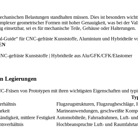
e mechanischen Belastungen standhalten müssen. Dies ist besonders wichti
mplexer geometrischer Formen mit hoher Genauigkeit, was bei der Vali
g einsetzbar, sei es für mechanische Teile, Gehäuse oder Halterungen.
EN
CNC-gefräste Kunststoffe | Hybridteile aus Alu/GFK/CFK/Elastomer
en Legierungen
CNC-Fräsen von Prototypen mit ihren wichtigsten Eigenschaften und 
Ty
rhältnis
Flugzeugstrukturen, Flugzeugbeschläge, 
rkeit
Marineanwendungen, geschweißte Kompo
ndigkeit, mittlere Festigkeit
Automobilteile, Fahrradrahmen, Luft- 
tsverhältnis
Hochbeanspruchte Luft- und Raumfahrtan