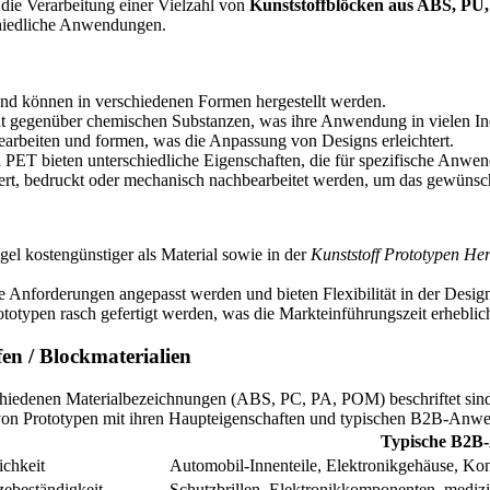
die Verarbeitung einer Vielzahl von
Kunststoffblöcken aus ABS, 
schiedliche Anwendungen.
le und können in verschiedenen Formen hergestellt werden.
nt gegenüber chemischen Substanzen, was ihre Anwendung in vielen Ind
 bearbeiten und formen, was die Anpassung von Designs erleichtert.
PET bieten unterschiedliche Eigenschaften, die für spezifische Anwen
rt, bedruckt oder mechanisch nachbearbeitet werden, um das gewünscht
egel kostengünstiger als Material sowie in der
Kunststoff Prototypen Her
che Anforderungen angepasst werden und bieten Flexibilität in der Desi
typen rasch gefertigt werden, was die Markteinführungszeit erheblich
fen / Blockmaterialien
n von Prototypen mit ihren Haupteigenschaften und typischen B2B-Anw
Typische B2B
ichkeit
Automobil-Innenteile, Elektronikgehäuse, Ko
zebeständigkeit
Schutzbrillen, Elektronikkomponenten, medizi