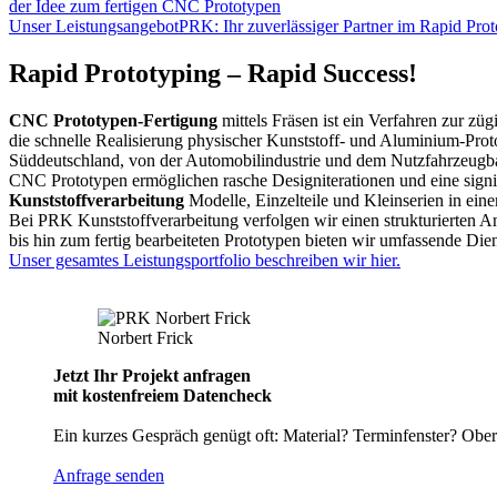
der Idee zum fertigen CNC Prototypen
Unser Leistungsangebot
PRK: Ihr zuverlässiger Partner im Rapid Pro
Rapid Prototyping – Rapid Success!
CNC Prototypen-Fertigung
mittels Fräsen ist ein Verfahren zur 
die schnelle Realisierung physischer Kunststoff- und Aluminium-Pro
Süddeutschland, von der Automobilindustrie und dem Nutzfahrzeugba
CNC Prototypen ermöglichen rasche Designiterationen und eine signif
Kunststoffverarbeitung
Modelle, Einzelteile und Kleinserien in eine
Bei PRK Kunststoffverarbeitung verfolgen wir einen strukturierten A
bis hin zum fertig bearbeiteten Prototypen bieten wir umfassende Di
Unser gesamtes Leistungsportfolio beschreiben wir hier.
Norbert Frick
Jetzt Ihr Projekt anfragen
mit kostenfreiem Datencheck
Ein kurzes Gespräch genügt oft: Material? Terminfenster? Ober
Anfrage senden