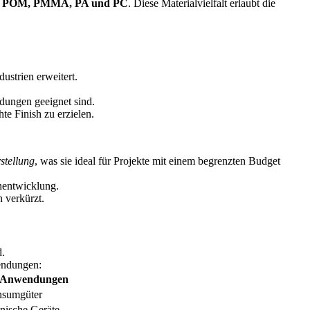
PU, POM, PMMA, PA und PC
. Diese Materialvielfalt erlaubt die
ustrien erweitert.
dungen geeignet sind.
e Finish zu erzielen.
stellung
, was sie ideal für Projekte mit einem begrenzten Budget
gnentwicklung.
 verkürzt.
endungen:
-Anwendungen
nsumgüter
nische Geräte