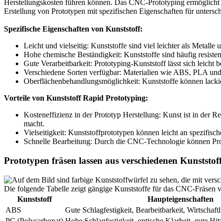
Herstellungskosten führen können. Das CNC-Prototyping ermöglicht 
Erstellung von Prototypen mit spezifischen Eigenschaften für unter
Spezifische Eigenschaften von Kunststoff:
Leicht und vielseitig: Kunststoffe sind viel leichter als Metal
Hohe chemische Beständigkeit: Kunststoffe sind häufig resiste
Gute Verarbeitbarkeit: Prototyping-Kunststoff lässt sich leicht
Verschiedene Sorten verfügbar: Materialien wie ABS, PLA und 
Oberflächenbehandlungsmöglichkeit: Kunststoffe können lackie
Vorteile von Kunststoff Rapid Prototyping:
Kosteneffizienz in der Prototyp Herstellung: Kunst ist in der R
macht.
Vielseitigkeit: Kunststoffprototypen können leicht an spezifis
Schnelle Bearbeitung: Durch die CNC-Technologie können Proto
Prototypen fräsen lassen aus verschiedenen Kunststof
Die folgende Tabelle zeigt gängige Kunststoffe für das CNC-Fräse
Kunststoff
Haupteigenschaften
ABS
Gute Schlagfestigkeit, Bearbeitbarkeit, Wirtschaftl
PC (Polycarbonat)
Hohe Schlagfestigkeit, optische Klarheit, gute Hit