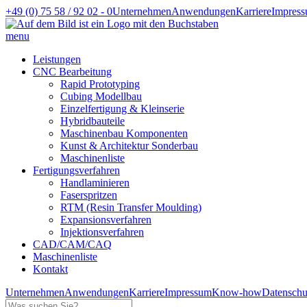
+49 (0) 75 58 / 92 02 - 0
Unternehmen
Anwendungen
Karriere
Impres
menu
Leistungen
CNC Bearbeitung
Rapid Prototyping
Cubing Modellbau
Einzelfertigung & Kleinserie
Hybridbauteile
Maschinenbau Komponenten
Kunst & Architektur Sonderbau
Maschinenliste
Fertigungsverfahren
Handlaminieren
Faserspritzen
RTM (Resin Transfer Moulding)
Expansionsverfahren
Injektionsverfahren
CAD/CAM/CAQ
Maschinenliste
Kontakt
Unternehmen
Anwendungen
Karriere
Impressum
Know-how
Datenschu