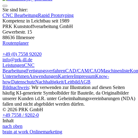
Sie sind hier:
CNC Bearbeitung
Rapid Prototyping
Kompetenz in Leichtbau seit 1989
PRK Kunststoffverarbeitung GmbH
Gewerbestr. 15
88636 Illmensee
Routenplaner
+49 (0) 7558 92020
info@prk-ill.de
Leistungen
CNC
Bearbeitung
Fertigungsverfahren
CAD/CAM/CAQ
Maschinenliste
Kon
Unternehmen
Anwendungen
Karriere
Impressum
Know-
how
Datenschutz
Nachhaltigkeit/Leitbild
AGB
Bildnachweis
: Wir verwenden zur Illustration auf diesen Seiten
häufig KI-generierte Symbolbilder für Bauteile, da Originalbilder
unserer Kunden i.d.R. unter Geheimhaltungsvereinbarungen (NDA)
fallen und nicht abgebildet werden dürfen.
© 2026 PRK GmbH
+49 7558 / 9202-0
Inhalt
nach oben
brain at work Onlinemarketing