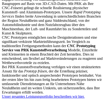
Baugruppen auf Basis von 3D-CAD-Daten. Mit PRK als Ihre
CNC-Fräserei gelingt die schnelle Realisierung physischer
Kunststoff- und Aluminium-Prototypen. Unsere
Rapid Prototyping
Services
finden breite Anwendung in unterschiedlichsten Branchen
der Region Neulußheim und ganz Süddeutschland, von der
Automobilindustrie und dem Nutzfahrzeugbau über den
Maschinenbau, der Luft- und Raumfahrt bis zu Sonderteilen und
Kunst & Skulpturen.
CNC Prototypen ermöglichen rasche Designiterationen und eine
signifikant verkürzte Markteinführungszeit. Im Vergleich zu
traditionellen Fertigungsmethoden kann der
CNC Prototyping
Service von PRK Kunststoffverarbeitung
Modelle, Einzelteile
und Kleinserien in einem Bruchteil der Zeit herstellen. Dies ist
entscheidend, um flexibel auf Marktveränderungen zu reagieren und
Wettbewerbsvorteile zu erzielen.
Bei PRK Kunststoffverarbeitung verfolgen wir einen strukturierten
Ansatz für das
Prototyp fräsen
, der die Erstellung präziser,
funktioneller und optisch ansprechender Prototypen beinhaltet. Von
der ersten Idee bis hin zum fertig bearbeiteten Prototypen bieten wir
umfassende Dienstleistungen an für Unternehmen Nähe
Neulußheim und im weiten Umkreis, um sicherzustellen, dass Ihre
Erwartungen erfüllt werden.
Unser gesamtes Leistungsportfolio beschreiben wir hier.