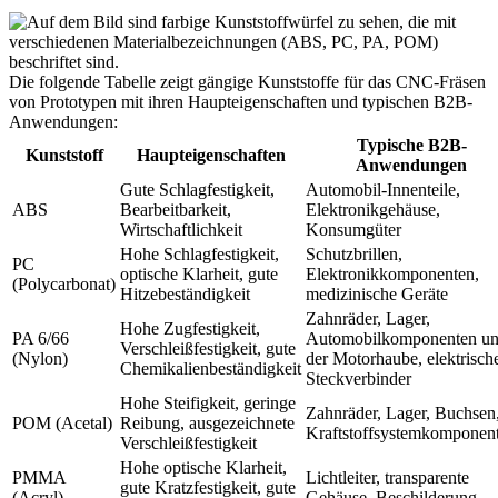
Die folgende Tabelle zeigt gängige Kunststoffe für das CNC-Fräsen
von Prototypen mit ihren Haupteigenschaften und typischen B2B-
Anwendungen:
Typische B2B-
Kunststoff
Haupteigenschaften
Anwendungen
Gute Schlagfestigkeit,
Automobil-Innenteile,
ABS
Bearbeitbarkeit,
Elektronikgehäuse,
Wirtschaftlichkeit
Konsumgüter
Hohe Schlagfestigkeit,
Schutzbrillen,
PC
optische Klarheit, gute
Elektronikkomponenten,
(Polycarbonat)
Hitzebeständigkeit
medizinische Geräte
Zahnräder, Lager,
Hohe Zugfestigkeit,
PA 6/66
Automobilkomponenten un
Verschleißfestigkeit, gute
(Nylon)
der Motorhaube, elektrisch
Chemikalienbeständigkeit
Steckverbinder
Hohe Steifigkeit, geringe
Zahnräder, Lager, Buchsen
POM (Acetal)
Reibung, ausgezeichnete
Kraftstoffsystemkomponen
Verschleißfestigkeit
Hohe optische Klarheit,
PMMA
Lichtleiter, transparente
gute Kratzfestigkeit, gute
(Acryl)
Gehäuse, Beschilderung