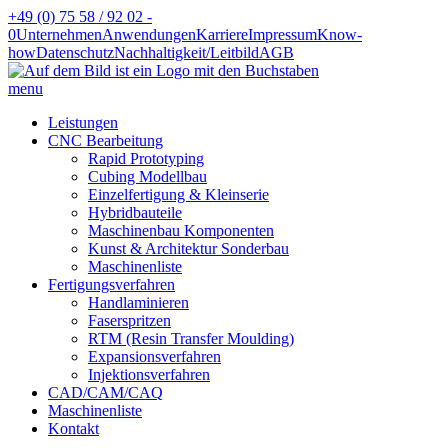
+49 (0) 75 58 / 92 02 -
0
Unternehmen
Anwendungen
Karriere
Impressum
Know-
how
Datenschutz
Nachhaltigkeit/Leitbild
AGB
menu
Leistungen
CNC Bearbeitung
Rapid Prototyping
Cubing Modellbau
Einzelfertigung & Kleinserie
Hybridbauteile
Maschinenbau Komponenten
Kunst & Architektur Sonderbau
Maschinenliste
Fertigungsverfahren
Handlaminieren
Faserspritzen
RTM (Resin Transfer Moulding)
Expansionsverfahren
Injektionsverfahren
CAD/CAM/CAQ
Maschinenliste
Kontakt