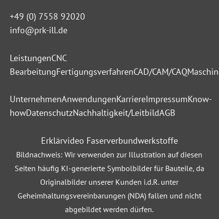
+49 (0) 7558 92020
info@prk-ill.de
Leistungen
CNC
Bearbeitung
Fertigungsverfahren
CAD/CAM/CAQ
Maschin
Unternehmen
Anwendungen
Karriere
Impressum
Know-
how
Datenschutz
Nachhaltigkeit/Leitbild
AGB
Erklärvideo Faserverbundwerkstoffe
Bildnachweis
: Wir verwenden zur Illustration auf diesen
Seiten häufig KI-generierte Symbolbilder für Bauteile, da
Originalbilder unserer Kunden i.d.R. unter
Geheimhaltungsvereinbarungen (NDA) fallen und nicht
abgebildet werden dürfen.